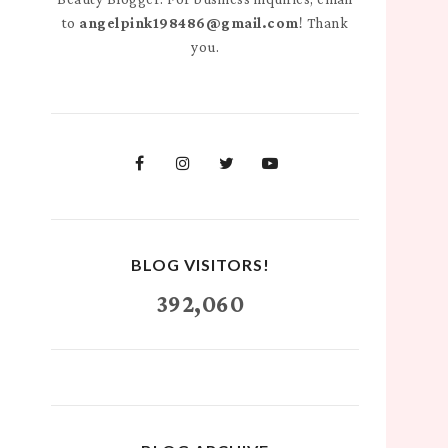
to
angelpink198486@gmail.com
! Thank
you.
BLOG VISITORS!
392,060