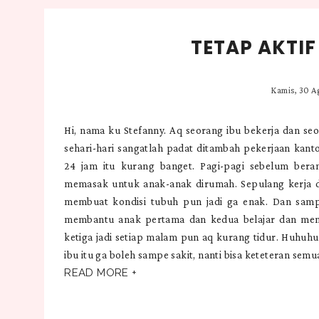
TETAP AKTI
Kamis, 30 A
Hi, nama ku Stefanny. Aq seorang ibu bekerja dan seo
sehari-hari sangatlah padat ditambah pekerjaan kan
24 jam itu kurang banget. Pagi-pagi sebelum ber
memasak untuk anak-anak dirumah. Sepulang kerja d
membuat kondisi tubuh pun jadi ga enak. Dan samp
membantu anak pertama dan kedua belajar dan mene
ketiga jadi setiap malam pun aq kurang tidur. Huhuhu
ibu itu ga boleh sampe sakit, nanti bisa keteteran semu
READ MORE +