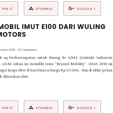
PIN IT
STUMBLE
GOOGLE +
OBIL IMUT E100 DARI WULING
MOTORS
gustus 2018
-
10 Comments
18 aq berkesempatan untuk datang ke GIIAS (Gakindo Indonesia
 GIIAS tahun ini memiliki tema "Beyond Mobility". GIIAS 2018 ini
agn harga tiket di hari biasa seharga Rp.50.000,- dan di akhir pekan
k dikenakan tiket.
PIN IT
STUMBLE
GOOGLE +