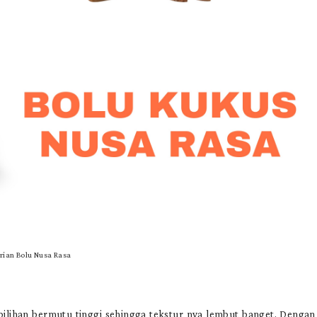
rian Bolu Nusa Rasa
ilihan bermutu tinggi sehingga tekstur nya lembut banget. Dengan