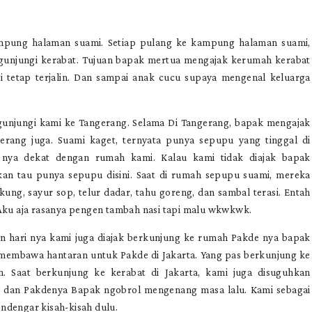
ampung halaman suami. Setiap pulang ke kampung halaman suami,
ngunjungi kerabat. Tujuan bapak mertua mengajak kerumah kerabat
mi tetap terjalin. Dan sampai anak cucu supaya mengenal keluarga
gunjungi kami ke Tangerang. Selama Di Tangerang, bapak mengajak
rang juga. Suami kaget, ternyata punya sepupu yang tinggal di
nya dekat dengan rumah kami. Kalau kami tidak diajak bapak
an tau punya sepupu disini. Saat di rumah sepupu suami, mereka
g, sayur sop, telur dadar, tahu goreng, dan sambal terasi. Entah
Aku aja rasanya pengen tambah nasi tapi malu wkwkwk.
an hari nya kami juga diajak berkunjung ke rumah Pakde nya bapak
 membawa hantaran untuk Pakde di Jakarta. Yang pas berkunjung ke
 Saat berkunjung ke kerabat di Jakarta, kami juga disuguhkan
dan Pakdenya Bapak ngobrol mengenang masa lalu. Kami sebagai
ndengar kisah-kisah dulu.