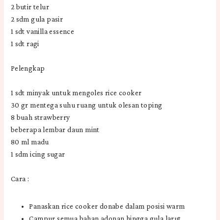
2 butir telur
2 sdm gula pasir
1 sdt vanilla essence
1 sdt ragi
Pelengkap
1 sdt minyak untuk mengoles rice cooker
30 gr mentega suhu ruang untuk olesan toping
8 buah strawberry
beberapa lembar daun mint
80 ml madu
1 sdm icing sugar
Cara :
Panaskan rice cooker donabe dalam posisi warm
Campur semua bahan adonan hingga gula larut