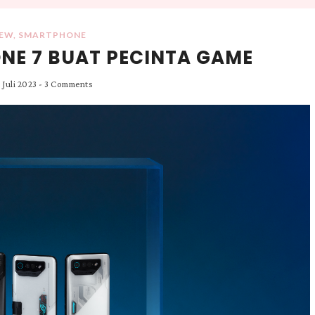
IEW
,
SMARTPHONE
ONE 7 BUAT PECINTA GAME
 Juli 2023
-
3 Comments