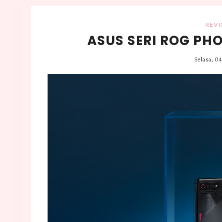
REV
ASUS SERI ROG PH
Selasa, 04