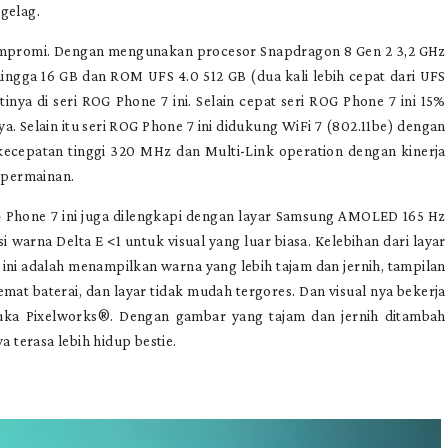
ngelag.
kompromi. Dengan mengunakan procesor Snapdragon 8 Gen 2 3,2 GHz
ga 16 GB dan ROM UFS 4.0 512 GB (dua kali lebih cepat dari UFS
inya di seri ROG Phone 7 ini. Selain cepat seri ROG Phone 7 ini 15%
. Selain itu seri ROG Phone 7 ini didukung WiFi 7 (802.11be) dengan
patan tinggi 320 MHz dan Multi-Link operation dengan kinerja
 permainan.
G Phone 7 ini juga dilengkapi dengan layar Samsung AMOLED 165 Hz
warna Delta E <1 untuk visual yang luar biasa. Kelebihan dari layar
ini adalah menampilkan warna yang lebih tajam dan jernih, tampilan
hemat baterai, dan layar tidak mudah tergores. Dan visual nya bekerja
ka Pixelworks®. Dengan gambar yang tajam dan jernih ditambah
terasa lebih hidup bestie.