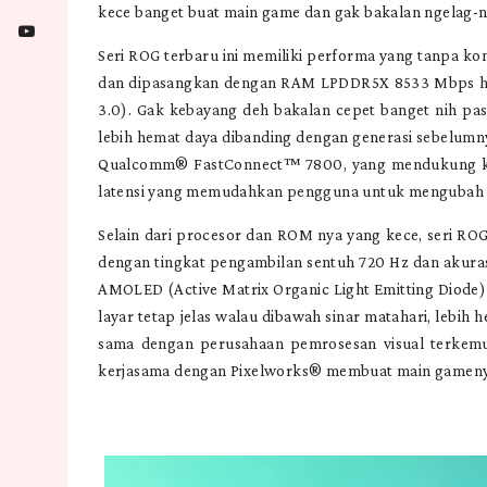
kece banget buat main game dan gak bakalan ngelag-
Seri ROG terbaru ini memiliki performa yang tanpa 
dan dipasangkan dengan RAM LPDDR5X 8533 Mbps hing
3.0). Gak kebayang deh bakalan cepet banget nih past
lebih hemat daya dibanding dengan generasi sebelumnya
Qualcomm® FastConnect™ 7800, yang mendukung kece
latensi yang memudahkan pengguna untuk mengubah
Selain dari procesor dan ROM nya yang kece, seri RO
dengan tingkat pengambilan sentuh 720 Hz dan akurasi 
AMOLED (Active Matrix Organic Light Emitting Diode) 
layar tetap jelas walau dibawah sinar matahari, lebih 
sama dengan perusahaan pemrosesan visual terkemu
kerjasama dengan Pixelworks® membuat main gamenya 