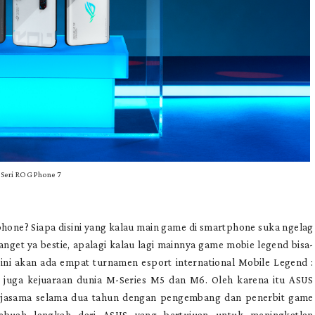
Seri ROG Phone 7
tphone? Siapa disini yang kalau main game di smartphone suka ngelag
anget ya bestie, apalagi kalau lagi mainnya game mobie legend bisa-
 ini akan ada empat turnamen esport international Mobile Legend :
n juga kejuaraan dunia M-Series M5 dan M6. Oleh karena itu ASUS
rjasama selama dua tahun dengan pengembang dan penerbit game
ebuah langkah dari ASUS yang bertujuan untuk meningkatlan